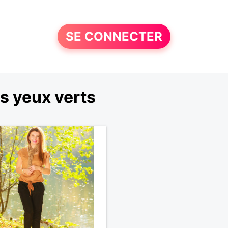
SE CONNECTER
s yeux verts