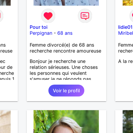
Pour toi
lidie01
Perpignan
-
68 ans
Miribe
ans
Femme divorcé(e) de 68 ans
Femme 
ureuse
recherche rencontre amoureuse
recher
vec
Bonjour je recherche une
A la r
our de
relation sérieuses. Une choses
herche
les personnes qui veulent
epuis 1
s'amuser je ne réponds pas....
ux
Voir le profil
us.