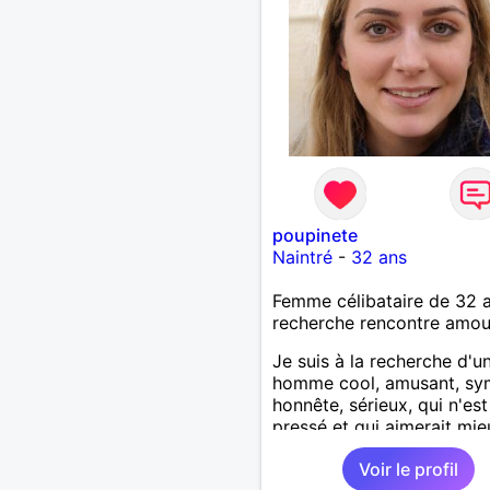
poupinete
Naintré
-
32 ans
Femme célibataire de 32 
recherche rencontre amo
Je suis à la recherche d'u
homme cool, amusant, sy
honnête, sérieux, qui n'es
pressé et qui aimerait mi
connaitre. J'aime les per
Voir le profil
qui sont simples, affectue