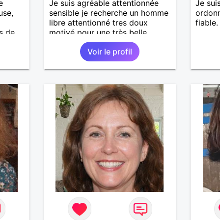
e
Je suis agréable attentionnée
Je sui
use,
sensible je recherche un homme
ordonn
libre attentionné tres doux
fiable.
s de
motivé pour une très belle
longue histoire sérieuse et
Voir le profil
e
sincère
e