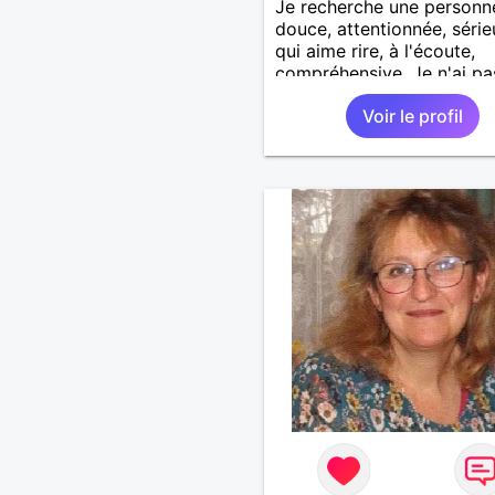
Je recherche une personn
douce, attentionnée, série
qui aime rire, à l'écoute,
compréhensive. Je n'ai pa
préférence physique
Voir le profil
particulière, ni de moyenn
d'age, tout est question d
feeling.