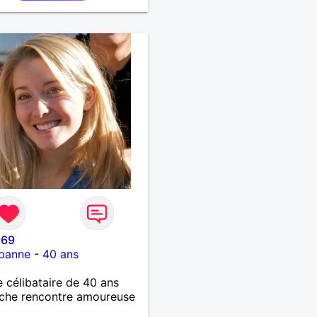
a69
rbanne
-
40 ans
célibataire de 40 ans
che rencontre amoureuse