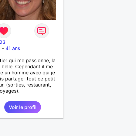
23
t
-
41 ans
ier qui me passionne, la
t belle. Cependant il me
e un homme avec qui je
is partager tout ce petit
r, (sorties, restaurant,
voyages).
Voir le profil