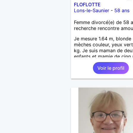
FLOFLOTTE
Lons-le-Saunier
-
58 ans
Femme divorcé(e) de 58 
recherche rencontre amo
Je mesure 1.64 m, blonde 
mèches couleur, yeux vert
kg. Je suis maman de deu
enfants et mamie de cinq p
Je fais plus jeune que mo
Voir le profil
et jeune dans ma tête. Bo
joyeuse, sensible, bienveil
aimant aller danser ou res
tranquille à la maison. Bal
bricolage... j'ai un chien. J
AES de métier et j'exerce
compte. PAT votre num me