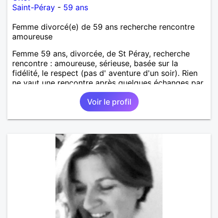
Saint-Péray
-
59 ans
Femme divorcé(e) de 59 ans recherche rencontre
amoureuse
Femme 59 ans, divorcée, de St Péray, recherche
rencontre : amoureuse, sérieuse, basée sur la
fidélité, le respect (pas d' aventure d'un soir). Rien
ne vaut une rencontre après quelques échanges par
messages pour savoir si il y a un feeling entre les
Voir le profil
deux et le désir de se revoir. Au plaisir de se
découvrir...