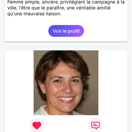
Femme simple, sincère, privilégiant la campagne à la
ville, l'être que le paraître, une véritable amitié
qu'une mauvaise liaison.
Voir le profil