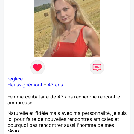
reglice
Haussignémont
-
43 ans
Femme célibataire de 43 ans recherche rencontre
amoureuse
Naturelle et fidèle mais avec ma personnalité, je suis
ici pour faire de nouvelles rencontres amicales et
pourquoi pas rencontrer aussi l'homme de mes
rêves.