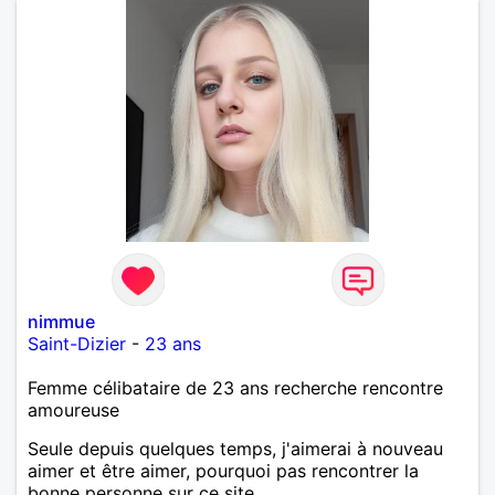
nimmue
Saint-Dizier
-
23 ans
Femme célibataire de 23 ans recherche rencontre
amoureuse
Seule depuis quelques temps, j'aimerai à nouveau
aimer et être aimer, pourquoi pas rencontrer la
bonne personne sur ce site.