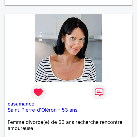
casamance
Saint-Pierre-d'Oléron
-
53 ans
Femme divorcé(e) de 53 ans recherche rencontre
amoureuse