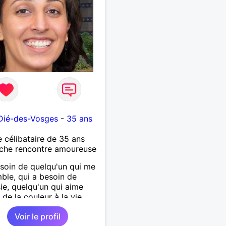
Dié-des-Vosges
-
35 ans
célibataire de 35 ans
che rencontre amoureuse
esoin de quelqu'un qui me
ble, qui a besoin de
sie, quelqu'un qui aime
 de la couleur à la vie.
Voir le profil