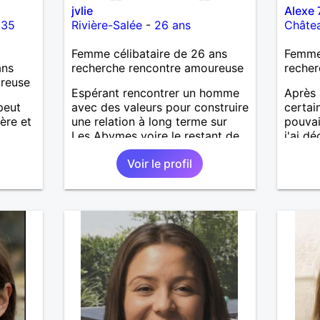
jvlie
Alexe 
-
35
Rivière-Salée
-
26 ans
Châte
Femme célibataire de 26 ans
Femme 
ans
recherche rencontre amoureuse
recher
ureuse
Espérant rencontrer un homme
Après 
peut
avec des valeurs pour construire
certai
ère et
une relation à long terme sur
pouvai
Les Abymes voire le restant de
j'ai d
la Guadeloupe.
sur ce
Voir le profil
nouvel
Châtea
ou La 