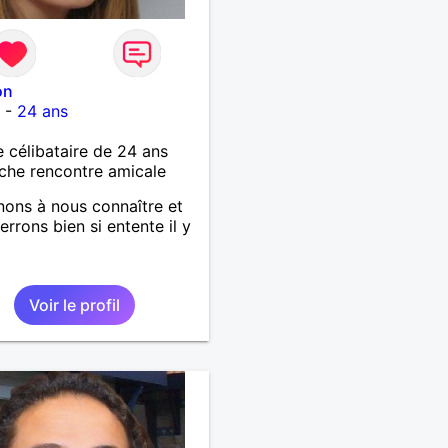
on
l
-
24 ans
célibataire de 24 ans
che rencontre amicale
ons à nous connaître et
errons bien si entente il y
Voir le profil