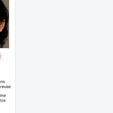
ans
ureuse
mme
tre