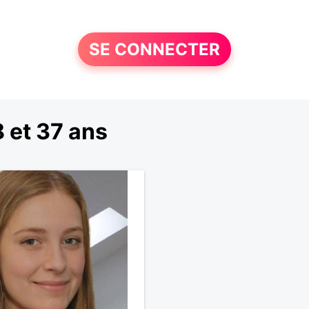
SE CONNECTER
 et 37 ans