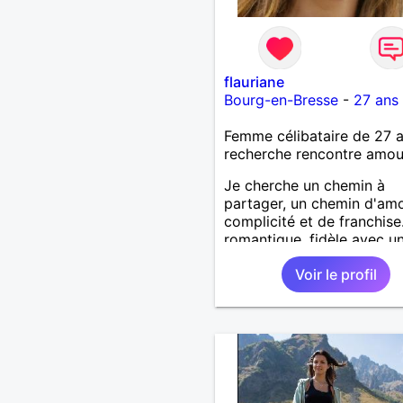
flauriane
Bourg-en-Bresse
-
27 ans
Femme célibataire de 27 
recherche rencontre amo
Je cherche un chemin à
partager, un chemin d'amo
complicité et de franchise
romantique, fidèle avec u
grand coeur, beaucoup de
Voir le profil
tendresse et de douceur à
donner.