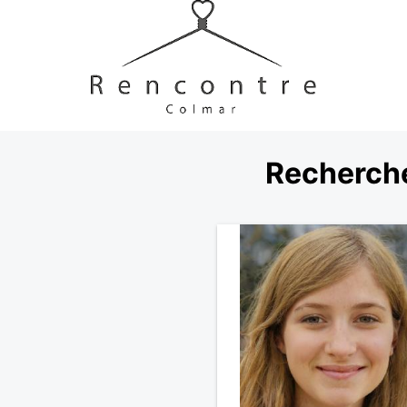
Recherche