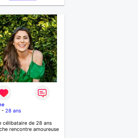
ne
t
-
28 ans
célibataire de 28 ans
che rencontre amoureuse