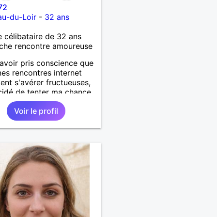
72
au-du-Loir
-
32 ans
célibataire de 32 ans
che rencontre amoureuse
avoir pris conscience que
nes rencontres internet
ent s'avérer fructueuses,
écidé de tenter ma chance
 site pour découvrir de
Voir le profil
les personnes sur
u-de-Loir voire Le Mans
Flèche !