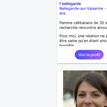
f bellegarde
Bellegarde-sur-Valserine
ans
Femme célibataire de 35 
recherche rencontre amo
Pour moi, une relation ne 
être saine qu'en étant sinc
honnête.
Voir le profil