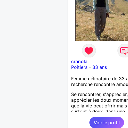
cranola
Poitiers
-
33 ans
Femme célibataire de 33 
recherche rencontre amo
Se rencontrer, s'apprécier,
apprécier les doux mome
que la vie peut offrir mais
surtout à deux, dans une
relation sans prise de tête
Voir le profil
voir plus si complicité.