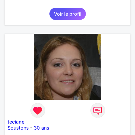
Voir le profil
teciane
Soustons
-
30 ans