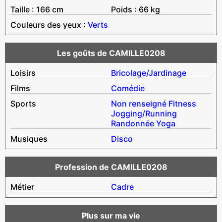
Taille : 166 cm
Poids : 66 kg
Couleurs des yeux :
Verts
Les goûts de CAMILLE0208
Loisirs
Bricolage/Jardinage
Films
Comédie
Sports
Non renseigné
Fitness
Jogging/Running
Randonnée
Yoga
Musiques
Disco
Profession de CAMILLE0208
Métier
Cadre
Plus sur ma vie