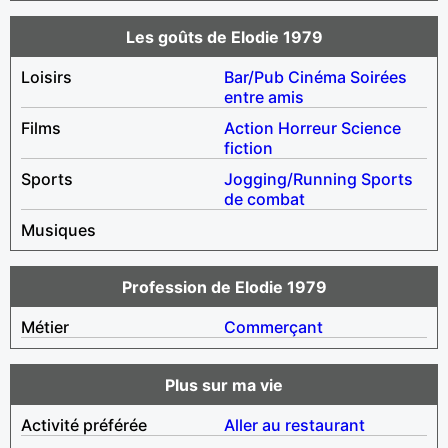
Les goûts de Elodie 1979
Loisirs
Bar/Pub
Cinéma
Soirées
entre amis
Films
Action
Horreur
Science
fiction
Sports
Jogging/Running
Sports
de combat
Musiques
Profession de Elodie 1979
Métier
Commerçant
Plus sur ma vie
Activité préférée
Aller au restaurant