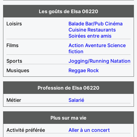
Les goûts de Elsa 06220
Loisirs
Balade
Bar/Pub
Cinéma
Cuisine
Restaurants
Soirées entre amis
Films
Action
Aventure
Science
fiction
Sports
Jogging/Running
Natation
Musiques
Reggae
Rock
Profession de Elsa 06220
Métier
Salarié
Plus sur ma vie
Activité préférée
Aller à un concert