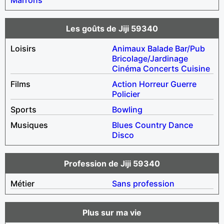
Les goûts de Jiji 59340
Loisirs
Animaux
Balade
Bar/Pub
Bricolage/Jardinage
Cinéma
Concerts
Cuisine
Films
Action
Horreur
Guerre
Policier
Sports
Bowling
Musiques
Blues
Country
Dance
Disco
Profession de Jiji 59340
Métier
Sans profession
Plus sur ma vie