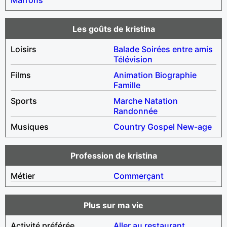
Les goûts de kristina
Loisirs
Balade
Soirées entre amis
Télévision
Films
Animation
Biographie
Famille
Sports
Marche
Natation
Randonnée
Musiques
Country
Gospel
New-age
Profession de kristina
Métier
Commerçant
Plus sur ma vie
Activité préférée
Aller au restaurant