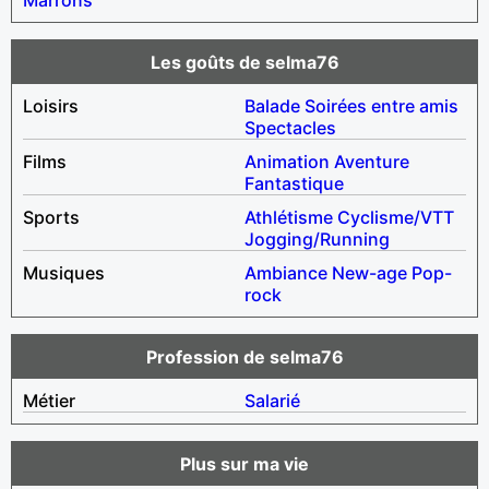
Les goûts de selma76
Loisirs
Balade
Soirées entre amis
Spectacles
Films
Animation
Aventure
Fantastique
Sports
Athlétisme
Cyclisme/VTT
Jogging/Running
Musiques
Ambiance
New-age
Pop-
rock
Profession de selma76
Métier
Salarié
Plus sur ma vie