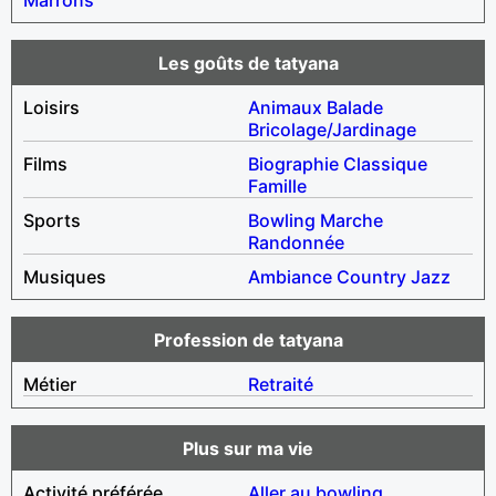
Les goûts de tatyana
Loisirs
Animaux
Balade
Bricolage/Jardinage
Films
Biographie
Classique
Famille
Sports
Bowling
Marche
Randonnée
Musiques
Ambiance
Country
Jazz
Profession de tatyana
Métier
Retraité
Plus sur ma vie
Activité préférée
Aller au bowling